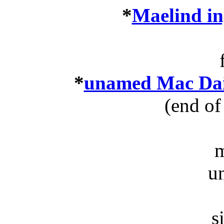
*
Maelind in
*
unamed Mac Dai
(end of
m
u
s