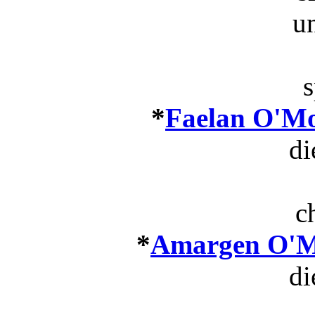
u
s
*
Faelan O'Mo
di
c
*
Amargen O'Mo
di